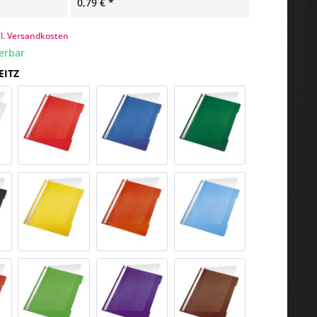
0,79 € *
gl. Versandkosten
ferbar
EITZ