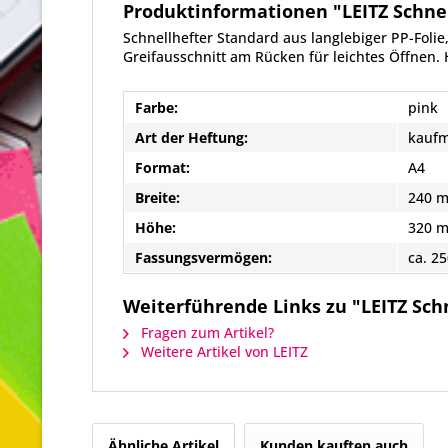
Produktinformationen "LEITZ Schnel
Schnellhefter Standard aus langlebiger PP-Fol
Greifausschnitt am Rücken für leichtes Öffnen.
Farbe:
pink
Art der Heftung:
kaufm
Format:
A4
Breite:
240 
Höhe:
320 
Fassungsvermögen:
ca. 25
Weiterführende Links zu "LEITZ Schn
Fragen zum Artikel?
Weitere Artikel von LEITZ
Ähnliche Artikel
Kunden kauften auch