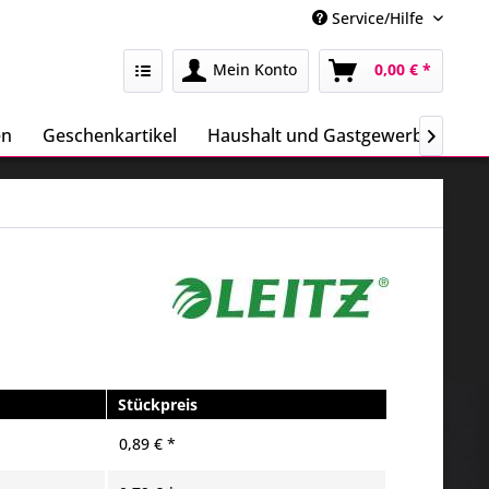
Service/Hilfe
Mein Konto
0,00 € *
en
Geschenkartikel
Haushalt und Gastgewerbe
Sa

Stückpreis
0,89 € *