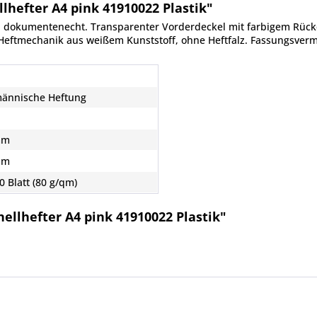
lhefter A4 pink 41910022 Plastik"
ie, dokumentenecht. Transparenter Vorderdeckel mit farbigem Rüc
 Heftmechanik aus weißem Kunststoff, ohne Heftfalz. Fassungsvermö
ännische Heftung
mm
mm
0 Blatt (80 g/qm)
ellhefter A4 pink 41910022 Plastik"