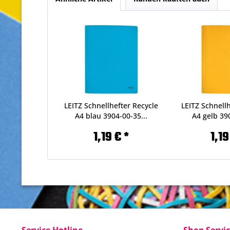
LEITZ Schnellhefter Recycle
LEITZ Schnellh
A4 blau 3904-00-35...
A4 gelb 390
1,19 € *
1,19