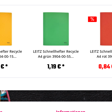
efter Recycle
LEITZ Schnellhefter Recycle
LEITZ Schnel
4-00-15...
A4 grün 3904-00-55...
A4 rot 39
 € *
1,19 € *
0,84 