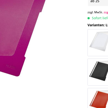
ab
25
zzgl. MwSt.
zz
Sofort lie
Varianten: L