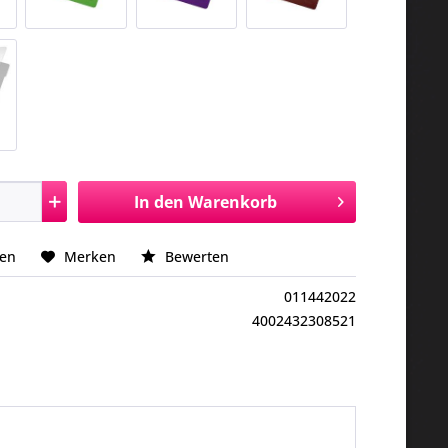
In den
Warenkorb
hen
Merken
Bewerten
011442022
4002432308521