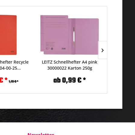
lhefter Recycle
LEITZ Schnellhefter A4 pink
VELOFLEX Sc
04-00-25...
30000022 Karton 250g
hellgrün 0
€ *
ab 0,99 € *
0,
1,19 € *