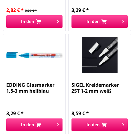
2,82 € *
3,29 € *
3,29 € *
In den
In den
EDDING Glasmarker
SIGEL Kreidemarker
1,5-3 mm hellblau
2ST 1-2 mm weiß
ed95-010
BA178...
3,29 € *
8,59 € *
In den
In den