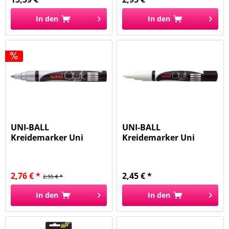
In den
In den
UNI-BALL
UNI-BALL
Kreidemarker Uni
Kreidemarker Uni
Chalk silber 186211...
Chalk weiß 186101...
2,76 € *
2,45 € *
2,95 € *
In den
In den