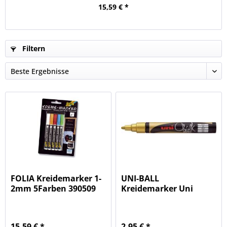
15,59 € *
Filtern
FOLIA Kreidemarker 1-
UNI-BALL
2mm 5Farben 390509
Kreidemarker Uni
Pg5St.
Chalk gold 186210 PWE-
5M
15,59 € *
2,95 € *