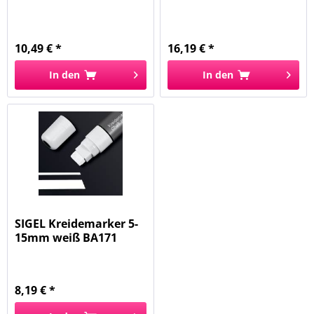
BA184...
BA182...
10,49 € *
16,19 € *
In den
In den
SIGEL Kreidemarker 5-
15mm weiß BA171
Keilspitze...
8,19 € *