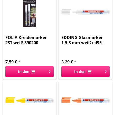
FOLIA Kreidemarker
EDDING Glasmarker
2ST weiß 390200
1,5-3 mm weiß ed95-
049
7,59 € *
3,29 € *
In den
In den