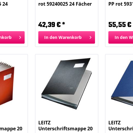
5 24
rot 59240025 24 Fächer
PP rot 593
Fächer
42,39 € *
55,55 € 
nkorb
In den
Warenkorb
In den
W
LEITZ
LEITZ
smappe 20
Unterschriftsmappe 20
Unterschr