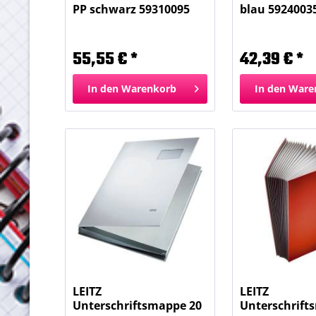
PP schwarz 59310095
blau 5924003
32...
Fächer
55,55 € *
42,39 € *
In den
Warenkorb
In den
Ware
LEITZ
LEITZ
Unterschriftsmappe 20
Unterschrift