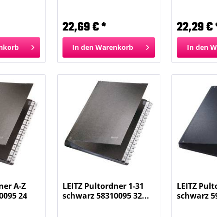
000025...
Fächer schwarz...
Fächer bla
22,69 € *
22,29 € 
nkorb
In den
Warenkorb
In den
W
ner A-Z
LEITZ Pultordner 1-31
LEITZ Pult
0095 24
schwarz 58310095 32...
schwarz 5
Fächer