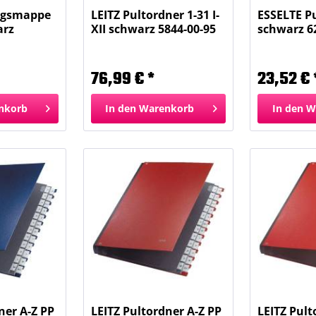
ngsmappe
LEITZ Pultordner 1-31 I-
ESSELTE P
arz
XII schwarz 5844-00-95
schwarz 6
Fächer...
76,99 € *
23,52 € 
nkorb
In den
Warenkorb
In den
W
ner A-Z PP
LEITZ Pultordner A-Z PP
LEITZ Pult