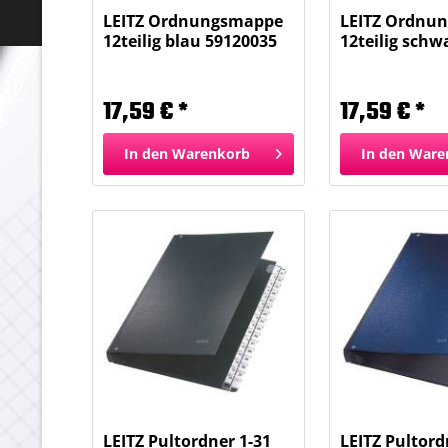
LEITZ Ordnungsmappe
LEITZ Ordnu
12teilig blau 59120035
12teilig schw
Karton
59120095...
17,59 € *
17,59 € *
In den
Warenkorb
In den
Ware
LEITZ Pultordner 1-31
LEITZ Pultord