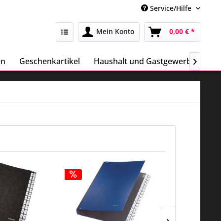
Service/Hilfe
Mein Konto
0,00 € *
en
Geschenkartikel
Haushalt und Gastgewerbe
Sa
