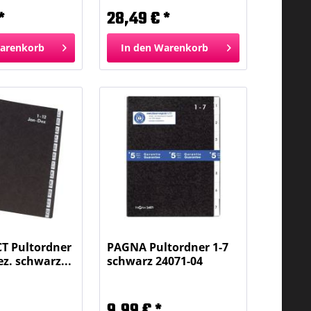
*
28,49 € *
arenkorb
In den
Warenkorb
T Pultordner
PAGNA Pultordner 1-7
ez. schwarz...
schwarz 24071-04
Hartpappe...
9,99 € *