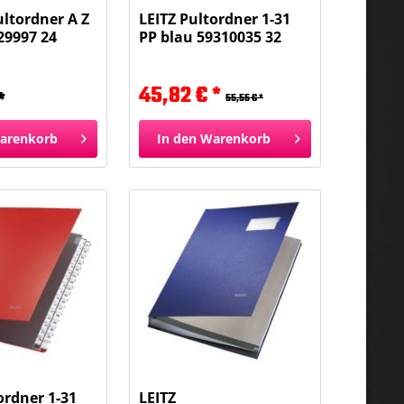
ultordner A Z
LEITZ Pultordner 1-31
29997 24
PP blau 59310035 32
Fächer
45,82 € *
*
55,55 € *
arenkorb
In den
Warenkorb
ordner 1-31
LEITZ