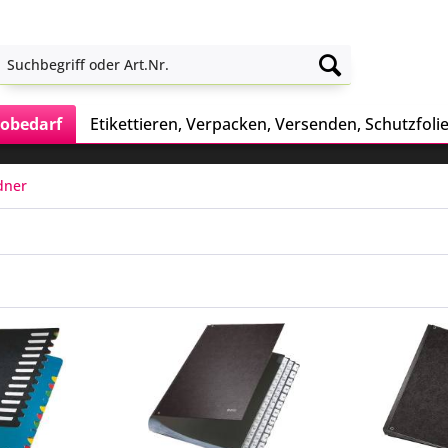
obedarf
Etikettieren, Verpacken, Versenden, Schutzfoli
dner