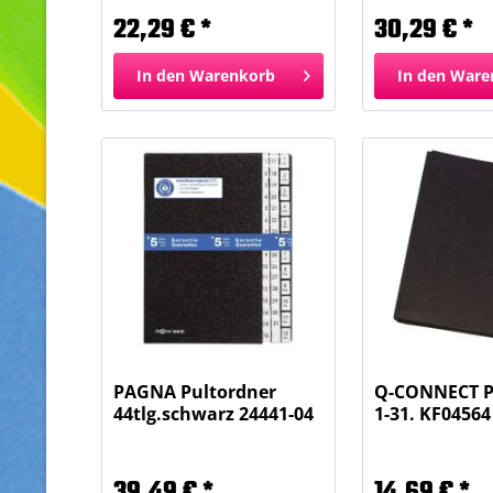
22,29 € *
30,29 € *
In den
Warenkorb
In den
Ware
PAGNA Pultordner
Q-CONNECT P
44tlg.schwarz 24441-04
1-31. KF04564
39,49 € *
14,69 € *