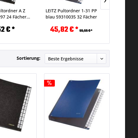
ltordner A Z
LEITZ Pultordner 1-31 PP
LEITZ Pult
97 24 Fächer...
blau 59310035 32 Fächer
schwarz 5
2 € *
45,82 € *
55,
55,55 € *
Sortierung: