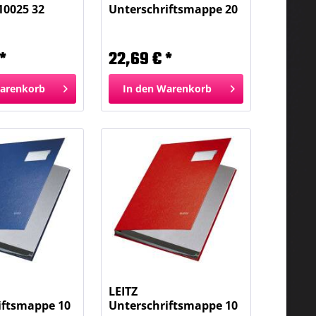
10025 32
Unterschriftsmappe 20
Fächer blau...
*
22,69 € *
arenkorb
In den
Warenkorb
LEITZ
iftsmappe 10
Unterschriftsmappe 10