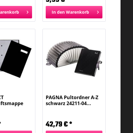
arenkorb
In den
Warenkorb
CT
PAGNA Pultordner A-Z
iftsmappe
schwarz 24211-04...
F31014...
*
42,79 € *