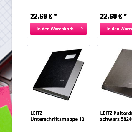
Fächer grau...
Fächer rot 57
22,69 € *
22,69 € *
In den
Warenkorb
In den
Ware
LEITZ
LEITZ Pultord
Unterschriftsmappe 10
schwarz 5824
Fächer schwarz...
Fächer...