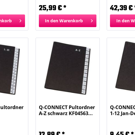
25,99 € *
42,39 € 
nkorb
In den
Warenkorb
In den
W
ultordner
Q-CONNECT Pultordner
Q-CONNEC
A-Z schwarz KF04563...
1-12 Jan-D
12,89 € *
9,45 € *