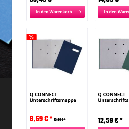
In den
Warenkorb
In den
Ware
Q-CONNECT
Q-CONNECT
Unterschriftsmappe
Unterschrift
blau KF31012
grün KF31013
8,59 € *
12,59 € *
12,59 € *