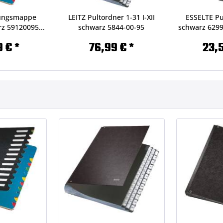
nungsmappe
LEITZ Pultordner 1-31 I-XII
ESSELTE Pu
rz 59120095...
schwarz 5844-00-95
schwarz 6299
9 € *
76,99 € *
23,5