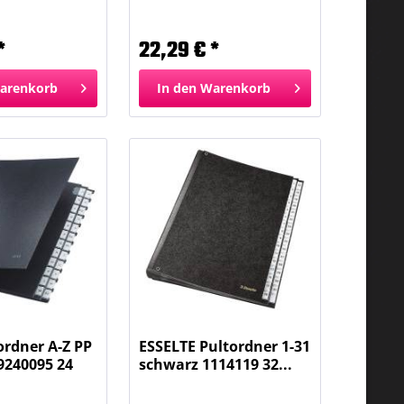
u...
Fächer rot...
*
22,29 € *
arenkorb
In den
Warenkorb
ordner A-Z PP
ESSELTE Pultordner 1-31
9240095 24
schwarz 1114119 32...