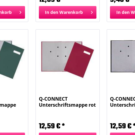
nkorb
In den
Warenkorb
In den
W
Q-CONNECT
Q-CONNE
smappe
Unterschriftsmappe rot
Unterschr
 4405103
KF31011 4405101
schwarz. K
12,59 € *
12,59 € 