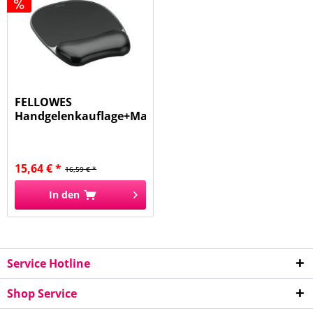
FELLOWES
Handgelenkauflage+Mauspad
sw 9112101
15,64 € *
16,59 € *
In den
Service Hotline
Shop Service