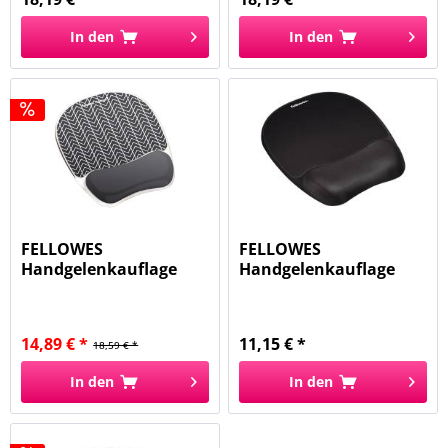
In den
In den
FELLOWES
FELLOWES
Handgelenkauflage
Handgelenkauflage
mit Mauspad Photo...
mit Mauspad sw
9176501
14,89 € *
11,15 € *
18,59 € *
In den
In den