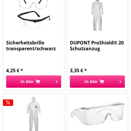
Sicherheitsbrille
DUPONT ProShield® 20
transparent/schwarz
Schutzanzug
F003...
600103206-320...
4,25 € *
3,35 € *
In den
In den