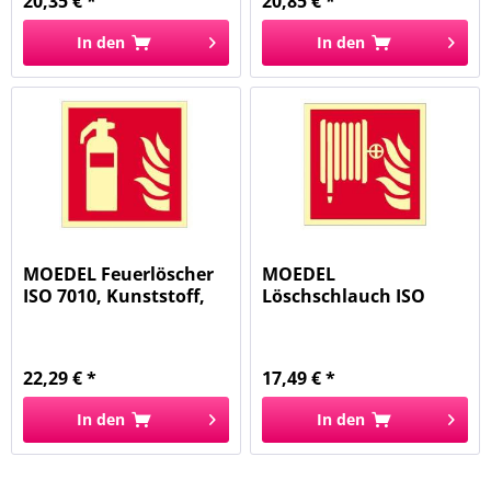
20,35 € *
20,85 € *
In den
In den
MOEDEL Feuerlöscher
MOEDEL
ISO 7010, Kunststoff,
Löschschlauch ISO
langn...
7010, Folie, langnachl...
22,29 € *
17,49 € *
In den
In den