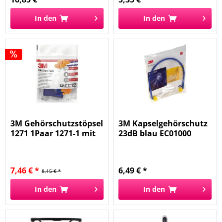
In den
In den
3M Gehörschutzstöpsel
3M Kapselgehörschutz
1271 1Paar 1271-1 mit
23dB blau EC01000
Kordel
7,46 € *
6,49 € *
8,15 € *
In den
In den