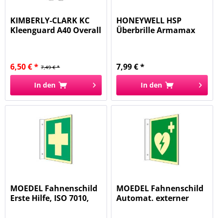
KIMBERLY-CLARK KC
HONEYWELL HSP
Kleenguard A40 Overall
Überbrille Armamax
9794...
Ax1H, PC, klar...
6,50 € *
7,99 € *
7,49 € *
In den
In den
MOEDEL Fahnenschild
MOEDEL Fahnenschild
Erste Hilfe, ISO 7010,
Automat. externer
Kuns...
Defibri....