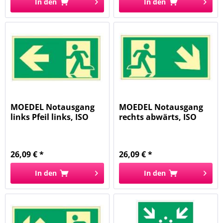
In den
In den
MOEDEL Notausgang
MOEDEL Notausgang
links Pfeil links, ISO
rechts abwärts, ISO
7010...
7010...
26,09 € *
26,09 € *
In den
In den