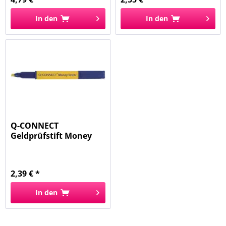
In den
In den
Q-CONNECT
Geldprüfstift Money
Checker KF14620
2,39 € *
In den