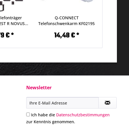
efonträger
Q-CONNECT
2ST R NOVUS...
Telefonschwenkarm KF02195
44412993
9 € *
14,48 € *
Newsletter
Ich habe die
Datenschutzbestimmungen
zur Kenntnis genommen.