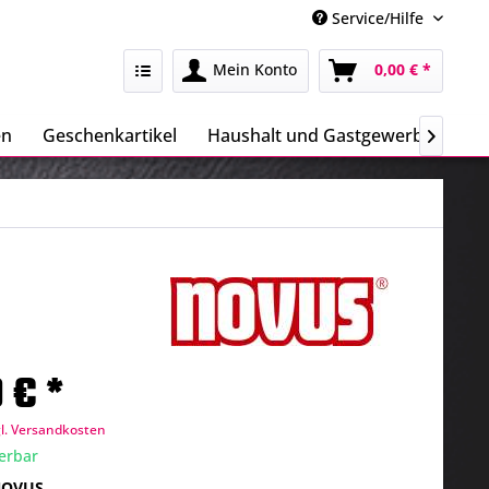
Service/Hilfe
Mein Konto
0,00 € *
en
Geschenkartikel
Haushalt und Gastgewerbe
Sa

 € *
gl. Versandkosten
ferbar
 NOVUS