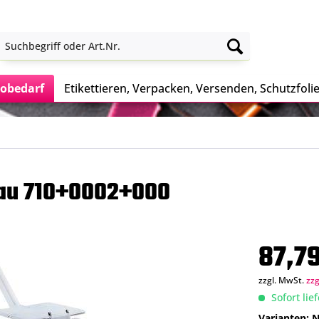
obedarf
Etikettieren, Verpacken, Versenden, Schutzfoli
rau 710+0002+000
87,79
zzgl. MwSt.
zz
Sofort lie
Varianten: