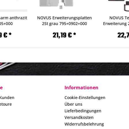
arm anthrazit
NOVUS Erweiterungsplatten
NOVUS Tel
05+000
2St grau 795+0902+000
Erweiterung 
9 € *
21,19 € *
22,7
ce
Informationen
 Kunden
Cookie-Einstellungen
etoure
Über uns
Lieferbedingungen
Versandkosten
Widerrufsbelehrung