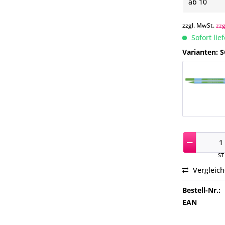
ab
10
zzgl. MwSt.
zz
Sofort lie
Varianten: 
ST
Vergleic
Bestell-Nr.:
EAN