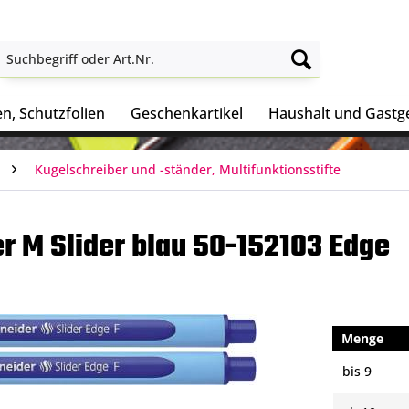
n, Schutzfolien
Geschenkartikel
Haushalt und Gast
Kugelschreiber und -ständer, Multifunktionsstifte
 M Slider blau 50-152103 Edge
Menge
bis
9