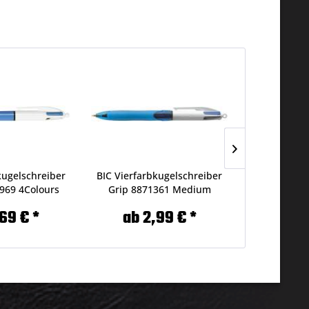
kugelschreiber
BIC Vierfarbkugelschreiber
SCHNEIDER 
969 4Colours
Grip 8871361 Medium
Icy Col
69 € *
ab 2,99 € *
ab 0