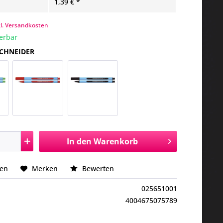
1,39 € *
gl. Versandkosten
ferbar
SCHNEIDER
In den
Warenkorb
hen
Merken
Bewerten
025651001
4004675075789