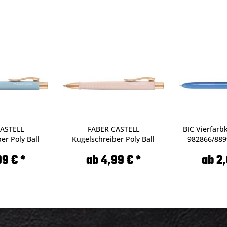
CASTELL
FABER CASTELL
BIC Vierfarb
er Poly Ball
Kugelschreiber Poly Ball
982866/889
n...
Urban...
99 € *
ab 4,99 € *
ab 2,