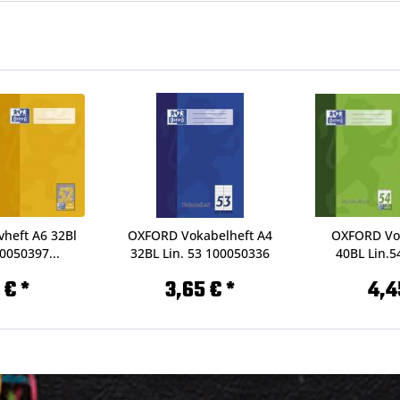
heft A6 32Bl
OXFORD Vokabelheft A4
OXFORD Vok
0050397...
32BL Lin. 53 100050336
40BL Lin.5
 € *
3,65 € *
4,4