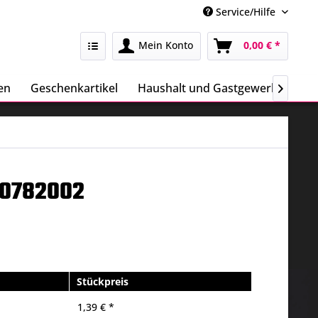
Service/Hilfe
Mein Konto
0,00 € *
en
Geschenkartikel
Haushalt und Gastgewerbe
Sa

40782002
Stückpreis
1,39 € *