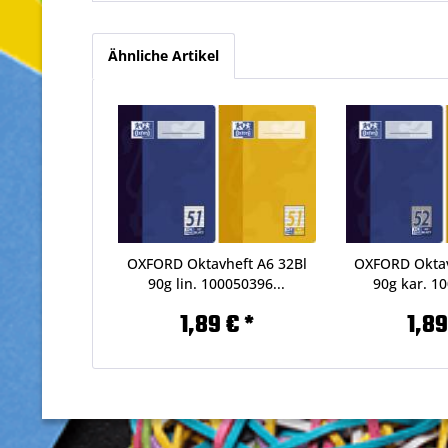
Ähnliche Artikel
OXFORD Oktavheft A6 32Bl
OXFORD Oktav
90g lin. 100050396...
90g kar. 10
1,89 € *
1,89