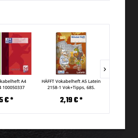
abelheft A4
HÄFFT Vokabelheft A5 Latein
HÄFFT Vo
4 100050337
2158-1 Vok+Tipps, 68S.
Univers
5 € *
2,19 € *
2,