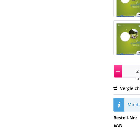
ST
Vergleic
Minde
Bestell-Nr.:
EAN