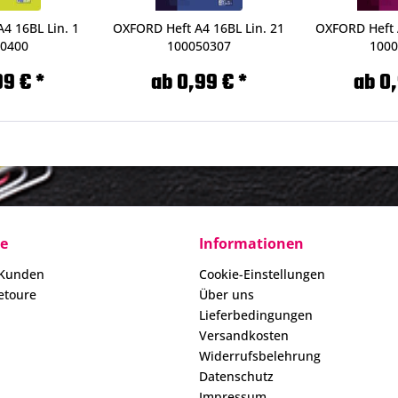
4 16BL Lin. 1
OXFORD Heft A4 16BL Lin. 21
OXFORD Heft 
50400
100050307
1000
99 € *
ab 0,99 € *
ab 0,
ce
Informationen
 Kunden
Cookie-Einstellungen
etoure
Über uns
Lieferbedingungen
Versandkosten
Widerrufsbelehrung
Datenschutz
Impressum