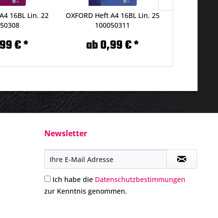
A4 16BL Lin. 22
OXFORD Heft A4 16BL Lin. 25
OXFORD Heft
50308
100050311
100
99 € *
ab 0,99 € *
ab 0
Newsletter
Ich habe die
Datenschutzbestimmungen
zur Kenntnis genommen.