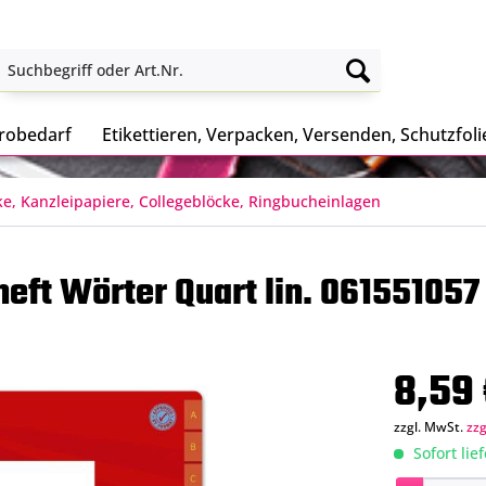
robedarf
Etikettieren, Verpacken, Versenden, Schutzfoli
ke, Kanzleipapiere, Collegeblöcke, Ringbucheinlagen
ft Wörter Quart lin. 061551057
8,59 
zzgl. MwSt.
zz
Sofort lie