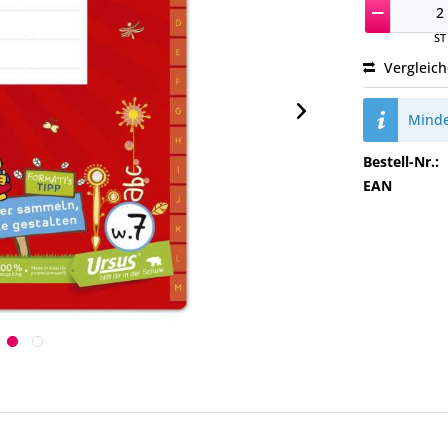
ST
Vergleic
Minde
Bestell-Nr.:
EAN