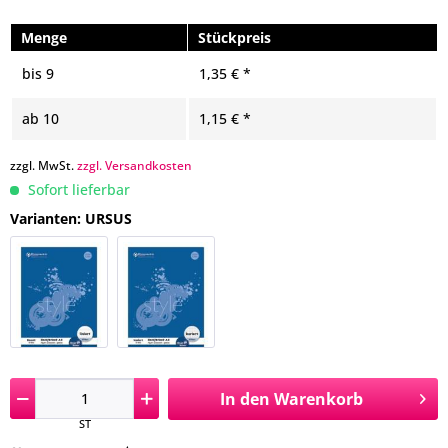
Menge
Stückpreis
bis
9
1,35 € *
ab
10
1,15 € *
zzgl. MwSt.
zzgl. Versandkosten
Sofort lieferbar
Varianten: URSUS
In den
Warenkorb
ST